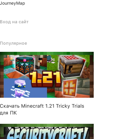
JourneyMap
Вход на сайт
Популярное
Скачать Minecraft 1.21 Tricky Trials
для ПК