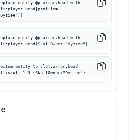
replace entity @p armor.head with
aft:player_head[profile=
"Oyziee"}]
replace entity @p armor.head with
aft:player_head{SkullOwner:"Oyziee"}
ceitem entity @p slot.armor.head
aft:skull 1 3 {SkullOwner:"Oyziee"}
ee