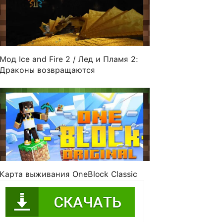
Мод Ice and Fire 2 / Лед и Пламя 2:
Драконы возвращаются
10
Paperboats
xxBoWiExx
Nifria
Карта выживания OneBlock Classic