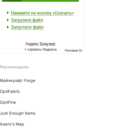
Рекомендуем
Майнкрафт Forge
OptiFabric
OptiFine
Just Enough Items
Xаero's Mаp