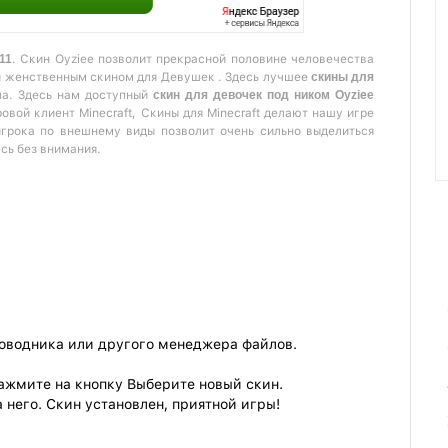
11
. Скин Oyziee позволит прекрасной половине человечества
и женственным скином для Девушек . Здесь лучшее
скины для
ла. Здесь нам доступный
скин для девочек под ником Oyziee
овой клиент Minecraft, Скины для Minecraft делают нашу игре
игрока по внешнему виды позволит очень сильно выделиться
есь без внимания.
роводника или другого менеджера файлов.
ажмите на кнопку Выберите новый скин.
 него. Скин установлен, приятной игры!