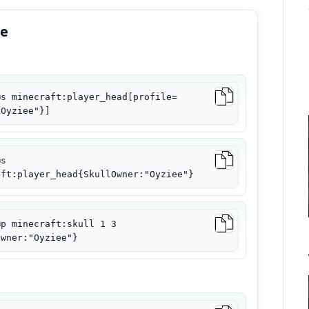
ре
@s minecraft:player_head[profile=
"Oyziee"}]
@s
aft:player_head{SkullOwner:"Oyziee"}
@p minecraft:skull 1 3
Owner:"Oyziee"}