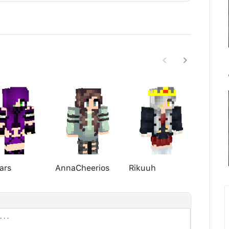
ars
AnnaCheerios
Rikuuh
bolo20