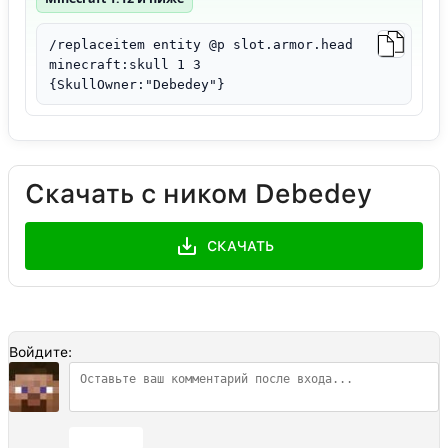
/replaceitem entity @p slot.armor.head
minecraft:skull 1 3
{SkullOwner:"Debedey"}
Скачать с ником Debedey
СКАЧАТЬ
Войдите:
Отправить