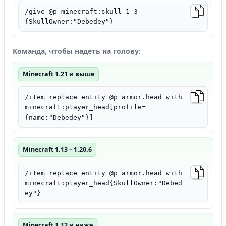
/give @p minecraft:skull 1 3
{SkullOwner:"Debedey"}
Команда, чтобы надеть на голову:
Minecraft 1.21 и выше
/item replace entity @p armor.head with
minecraft:player_head[profile=
{name:"Debedey"}]
Minecraft 1.13 – 1.20.6
/item replace entity @p armor.head with
minecraft:player_head{SkullOwner:"Debed
ey"}
Minecraft 1.12 и ниже