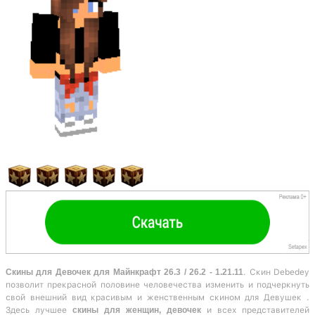
Скины для Девочек для Майнкрафт 26.3 / 26.2 - 1.21.11
. Скин Debedey
позволит прекрасной половине человечества изменить и подчеркнуть
свой внешний вид красивым и женственным скином для Девушек .
Здесь лучшее
скины для женщин, девочек
и всех представителей