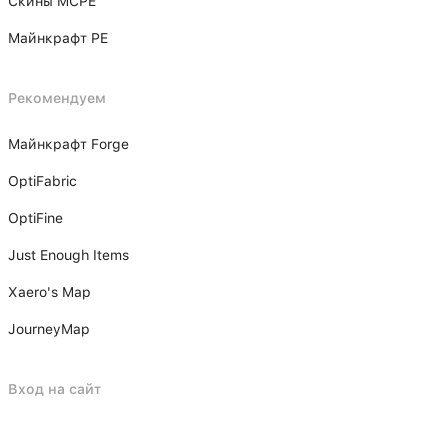
Скины MCPE
Майнкрафт PE
Рекомендуем
Майнкрафт Forge
OptiFabric
OptiFine
Just Enough Items
Xаero's Mаp
JourneyMap
Вход на сайт