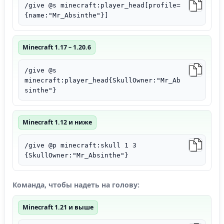
/give @s minecraft:player_head[profile=
{name:"Mr_Absinthe"}]
Minecraft 1.17 – 1.20.6
/give @s
minecraft:player_head{SkullOwner:"Mr_Ab
sinthe"}
Minecraft 1.12 и ниже
/give @p minecraft:skull 1 3
{SkullOwner:"Mr_Absinthe"}
Команда, чтобы надеть на голову:
Minecraft 1.21 и выше