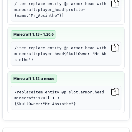
/item replace entity @p armor.head with
minecraft:player_head[profile=
{name:"Mr_Absinthe"}]
Minecraft 1.13 – 1.20.6
/item replace entity @p armor.head with
minecraft:player_head{SkullOwner:"Mr_Ab
sinthe"}
Minecraft 1.12 и ниже
/replaceitem entity @p slot.armor.head
minecraft:skull 1 3
{SkullOwner:"Mr_Absinthe"}