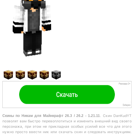
Скины по Никам для Майнкрафт 26.3 / 26.2 - 1.21.11
. Скин DanKudYT
позволят вам быстро перевоплотиться и изменить внешний вид своего
персонажа, при этом не прикладная особых усилий все что для этого
нужно просто ввести ник или скачать скин и следовать инструкциям.