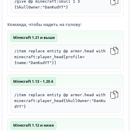
/give @p minecraft:skull 1 3
{SkullOwner:"DanKudYT"}
Команда, чтобы надеть на голову:
Minecraft 1.21 и выше
/item replace entity @p armor.head with
minecraft:player_head[profile=
{name:"DanKudYT"}]
Minecraft 1.13 – 1.20.6
/item replace entity @p armor.head with
minecraft:player_head{SkullOwner:"DanKu
dYT"}
Minecraft 1.12 и ниже