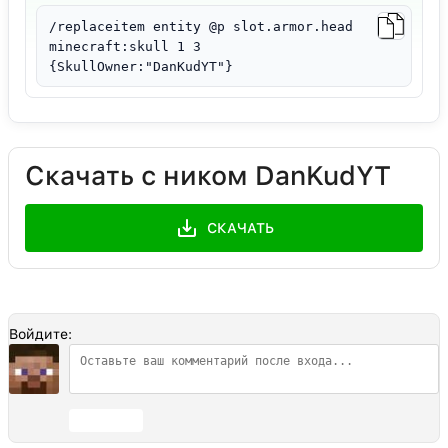
/replaceitem entity @p slot.armor.head
minecraft:skull 1 3
{SkullOwner:"DanKudYT"}
Скачать с ником DanKudYT
СКАЧАТЬ
Войдите:
Отправить