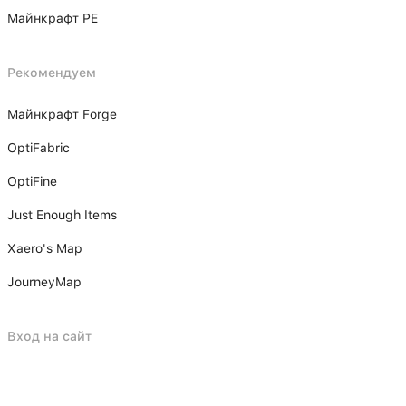
Майнкрафт PE
Рекомендуем
Майнкрафт Forge
OptiFabric
OptiFine
Just Enough Items
Xаero's Mаp
JourneyMap
Вход на сайт