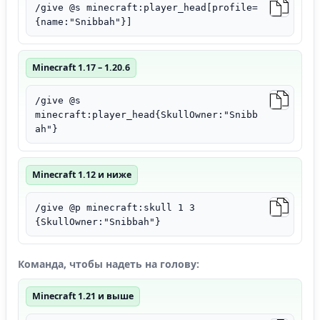
/give @s minecraft:player_head[profile=
{name:"Snibbah"}]
Minecraft 1.17 – 1.20.6
/give @s
minecraft:player_head{SkullOwner:"Snibb
ah"}
Minecraft 1.12 и ниже
/give @p minecraft:skull 1 3
{SkullOwner:"Snibbah"}
Команда, чтобы надеть на голову:
Minecraft 1.21 и выше