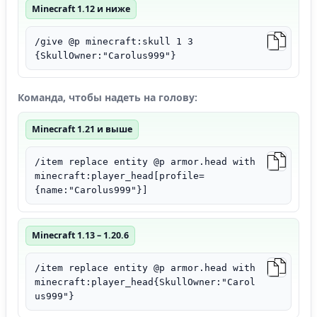
Minecraft 1.12 и ниже
/give @p minecraft:skull 1 3
{SkullOwner:"Carolus999"}
Команда, чтобы надеть на голову:
Minecraft 1.21 и выше
/item replace entity @p armor.head with
minecraft:player_head[profile=
{name:"Carolus999"}]
Minecraft 1.13 – 1.20.6
/item replace entity @p armor.head with
minecraft:player_head{SkullOwner:"Carol
us999"}