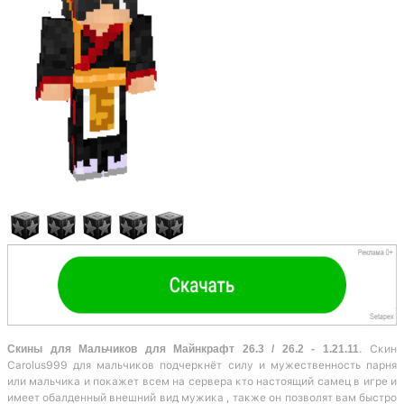
Скины для Мальчиков для Майнкрафт 26.3 / 26.2 - 1.21.11
. Скин
Carolus999 для мальчиков подчеркнёт силу и мужественность парня
или мальчика и покажет всем на сервера кто настоящий самец в игре и
имеет обалденный внешний вид мужика , также он позволят вам быстро