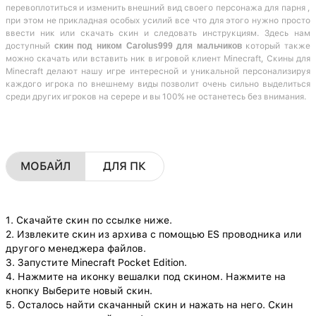
перевоплотиться и изменить внешний вид своего персонажа для парня ,
при этом не прикладная особых усилий все что для этого нужно просто
ввести ник или скачать скин и следовать инструкциям. Здесь нам
доступный
скин под ником Carolus999 для мальчиков
который также
можно скачать или вставить ник в игровой клиент Minecraft, Скины для
Minecraft делают нашу игре интересной и уникальной персонализируя
каждого игрока по внешнему виды позволит очень сильно выделиться
среди других игроков на серере и вы 100% не останетесь без внимания.
МОБАЙЛ
ДЛЯ ПК
1. Скачайте скин по ссылке ниже.
2. Извлеките скин из архива с помощью ES проводника или
другого менеджера файлов.
3. Запустите Minecraft Pocket Edition.
4. Нажмите на иконку вешалки под скином. Нажмите на
кнопку Выберите новый скин.
5. Осталось найти скачанный скин и нажать на него. Скин