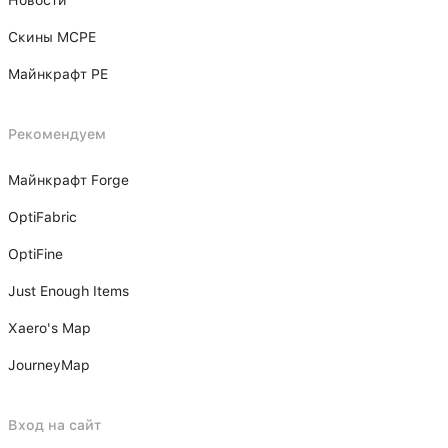
Скины MCPE
Майнкрафт PE
Рекомендуем
Майнкрафт Forge
OptiFabric
OptiFine
Just Enough Items
Xаero's Mаp
JourneyMap
Вход на сайт