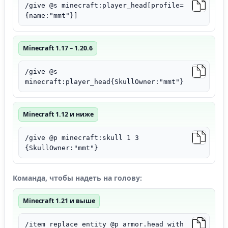
/give @s minecraft:player_head[profile=
{name:"mmt"}]
Minecraft 1.17 – 1.20.6
/give @s
minecraft:player_head{SkullOwner:"mmt"}
Minecraft 1.12 и ниже
/give @p minecraft:skull 1 3
{SkullOwner:"mmt"}
Команда, чтобы надеть на голову:
Minecraft 1.21 и выше
/item replace entity @p armor.head with