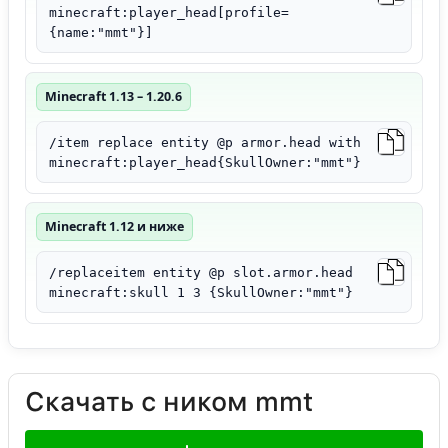
minecraft:player_head[profile=
{name:"mmt"}]
Minecraft 1.13 – 1.20.6
/item replace entity @p armor.head with
minecraft:player_head{SkullOwner:"mmt"}
Minecraft 1.12 и ниже
/replaceitem entity @p slot.armor.head
minecraft:skull 1 3 {SkullOwner:"mmt"}
Скачать с ником mmt