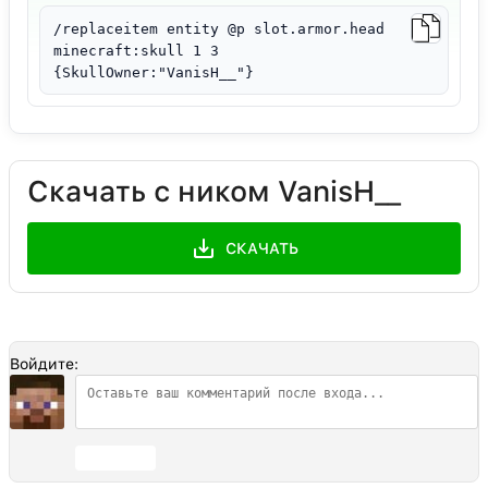
/replaceitem entity @p slot.armor.head
minecraft:skull 1 3
{SkullOwner:"VanisH__"}
Скачать с ником VanisH__
СКАЧАТЬ
Войдите:
Отправить