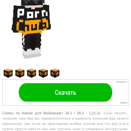
Скины по Никам для Майнкрафт 26.3 / 26.2 - 1.21.11
. Скин VanisH__
позволят вам быстро перевоплотиться и изменить внешний вид своего
персонажа, при этом не прикладная особых усилий все что для этого
нужно просто ввести ник или скачать скин и следовать инструкциям.