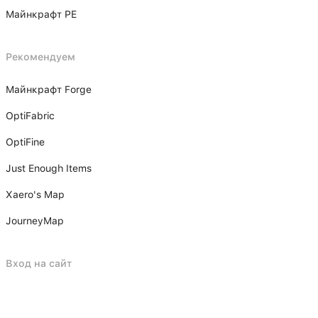
Майнкрафт PE
Рекомендуем
Майнкрафт Forge
OptiFabric
OptiFine
Just Enough Items
Xаero's Mаp
JourneyMap
Вход на сайт