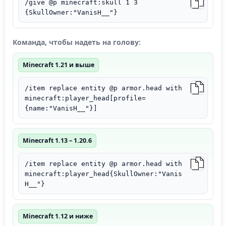
/give @p minecraft:skull 1 3
{SkullOwner:"VanisH__"}
Команда, чтобы надеть на голову:
Minecraft 1.21 и выше
/item replace entity @p armor.head with
minecraft:player_head[profile=
{name:"VanisH__"}]
Minecraft 1.13 – 1.20.6
/item replace entity @p armor.head with
minecraft:player_head{SkullOwner:"Vanis
H__"}
Minecraft 1.12 и ниже