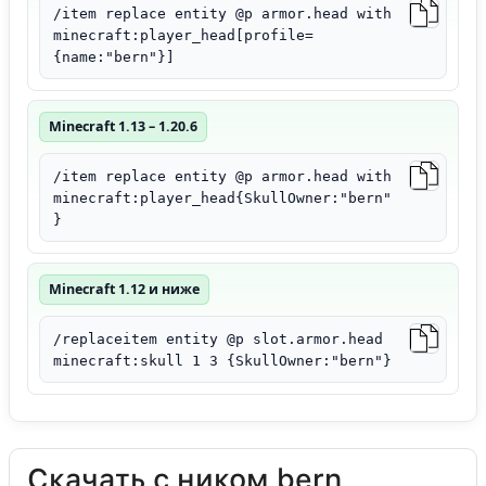
/item replace entity @p armor.head with
minecraft:player_head[profile=
{name:"bern"}]
Minecraft 1.13 – 1.20.6
/item replace entity @p armor.head with
minecraft:player_head{SkullOwner:"bern"
}
Minecraft 1.12 и ниже
/replaceitem entity @p slot.armor.head
minecraft:skull 1 3 {SkullOwner:"bern"}
Скачать с ником bern