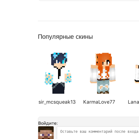
Популярные скины
sir_mcsqueak13
KarmaLove77
Lan
Войдите: