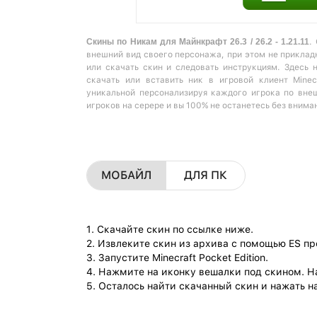
Скины по Никам для Майнкрафт 26.3 / 26.2 - 1.21.11
.
внешний вид своего персонажа, при этом не прикладн
или скачать скин и следовать инструкциям. Здесь 
скачать или вставить ник в игровой клиент Minec
уникальной персонализируя каждого игрока по вне
игроков на серере и вы 100% не останетесь без внима
МОБАЙЛ
ДЛЯ ПК
1. Скачайте скин по ссылке ниже.
2. Извлеките скин из архива с помощью ES п
3. Запустите Minecraft Pocket Edition.
4. Нажмите на иконку вешалки под скином. Н
5. Осталось найти скачанный скин и нажать на