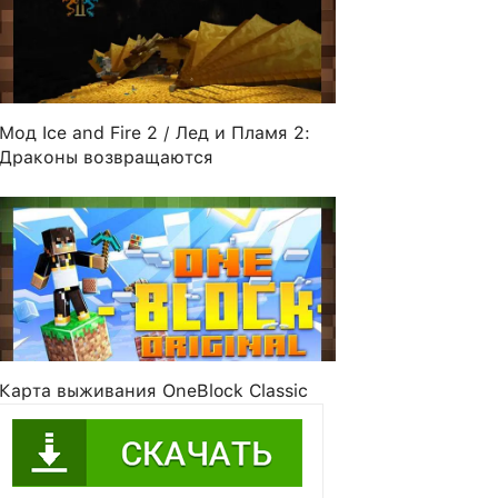
Мод Ice and Fire 2 / Лед и Пламя 2:
Драконы возвращаются
dan23
Panda_Fire11
teco
Trackabl
Карта выживания OneBlock Classic