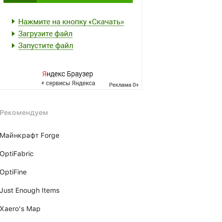
Рекомендуем
Майнкрафт Forge
OptiFabric
OptiFine
Just Enough Items
Xаero's Mаp