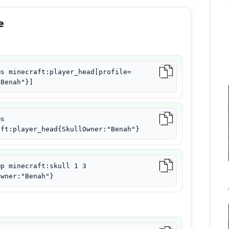
е
@s minecraft:player_head[profile=
"Benah"}]
@s
aft:player_head{SkullOwner:"Benah"}
@p minecraft:skull 1 3
Owner:"Benah"}