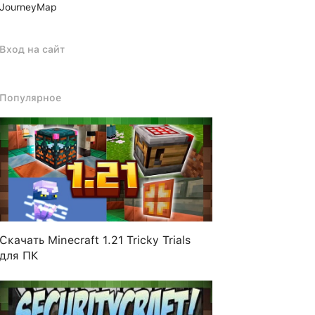
JourneyMap
Вход на сайт
Популярное
Скачать Minecraft 1.21 Tricky Trials
для ПК