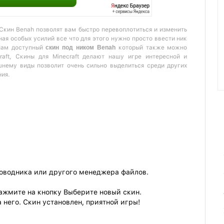
 Скин Benah позволят вам быстро перевоплотиться и изменить
ая особых усилий все что для этого нужно просто ввести ник
нам доступный
скин под ником Benah
который также можно
raft, Скины для Minecraft делают нашу игре интересной и
шнему виды позволит очень сильно выделиться среди других
ния.
роводника или другого менеджера файлов.
ажмите на кнопку Выберите новый скин.
 него. Скин установлен, приятной игры!