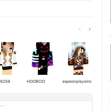
a6259
HOOBCIO
espeonplaysmc
airjor