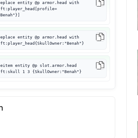
replace entity @p armor.head with
aft:player_head[profile=
"Benah"}]
replace entity @p armor.head with
aft:player_head{SkullOwner:"Benah"}
ceitem entity @p slot.armor.head
aft:skull 1 3 {SkullOwner:"Benah"}
h