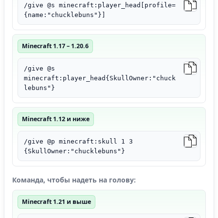
/give @s minecraft:player_head[profile=
{name:"chucklebuns"}]
Minecraft 1.17 – 1.20.6
/give @s
minecraft:player_head{SkullOwner:"chuck
lebuns"}
Minecraft 1.12 и ниже
/give @p minecraft:skull 1 3
{SkullOwner:"chucklebuns"}
Команда, чтобы надеть на голову:
Minecraft 1.21 и выше