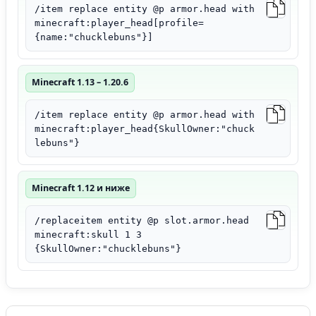
/item replace entity @p armor.head with
minecraft:player_head[profile=
{name:"chucklebuns"}]
Minecraft 1.13 – 1.20.6
/item replace entity @p armor.head with
minecraft:player_head{SkullOwner:"chuck
lebuns"}
Minecraft 1.12 и ниже
/replaceitem entity @p slot.armor.head
minecraft:skull 1 3
{SkullOwner:"chucklebuns"}