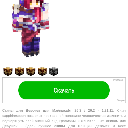
Скины для Девочек для Майнкрафт 26.3 / 26.2 - 1.21.11
. Скин
sapphirespoon позволит прекрасной половине человечества изменить и
подчеркнуть свой внешний вид красивым и женственным скином для
Девушек . Здесь лучшее
скины для женщин, девочек
и всех