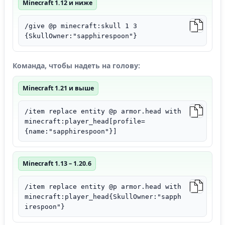
Minecraft 1.12 и ниже
/give @p minecraft:skull 1 3
{SkullOwner:"sapphirespoon"}
Команда, чтобы надеть на голову:
Minecraft 1.21 и выше
/item replace entity @p armor.head with
minecraft:player_head[profile=
{name:"sapphirespoon"}]
Minecraft 1.13 – 1.20.6
/item replace entity @p armor.head with
minecraft:player_head{SkullOwner:"sapph
irespoon"}