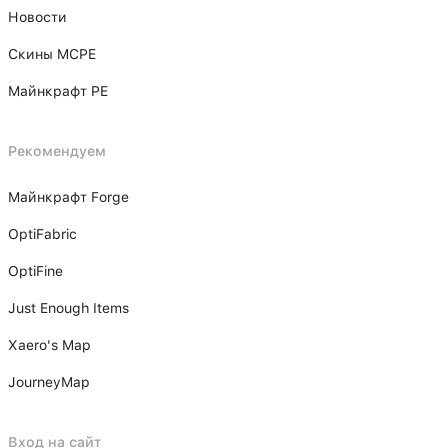
Новости
Скины MCPE
Майнкрафт PE
Рекомендуем
Майнкрафт Forge
OptiFabric
OptiFine
Just Enough Items
Xаero's Mаp
JourneyMap
Вход на сайт