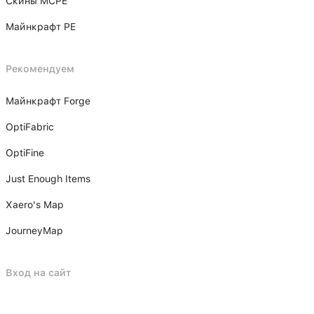
Скины MCPE
Майнкрафт PE
Рекомендуем
Майнкрафт Forge
OptiFabric
OptiFine
Just Enough Items
Xаero's Mаp
JourneyMap
Вход на сайт