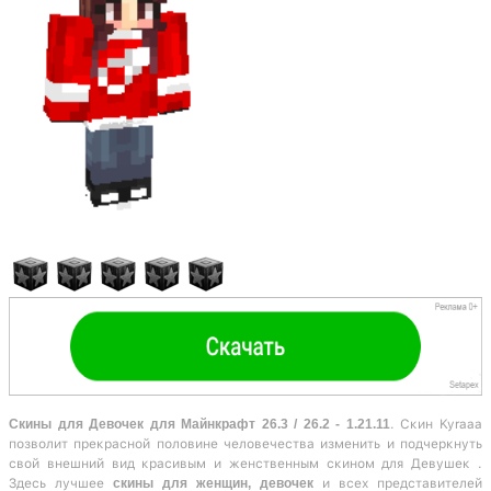
Скины для Девочек для Майнкрафт 26.3 / 26.2 - 1.21.11
. Скин Kyraaa
позволит прекрасной половине человечества изменить и подчеркнуть
свой внешний вид красивым и женственным скином для Девушек .
Здесь лучшее
скины для женщин, девочек
и всех представителей