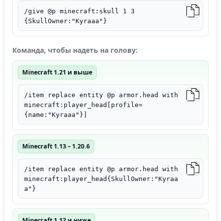
/give @p minecraft:skull 1 3
{SkullOwner:"Kyraaa"}
Команда, чтобы надеть на голову:
Minecraft 1.21 и выше
/item replace entity @p armor.head with
minecraft:player_head[profile=
{name:"Kyraaa"}]
Minecraft 1.13 – 1.20.6
/item replace entity @p armor.head with
minecraft:player_head{SkullOwner:"Kyraa
a"}
Minecraft 1.12 и ниже