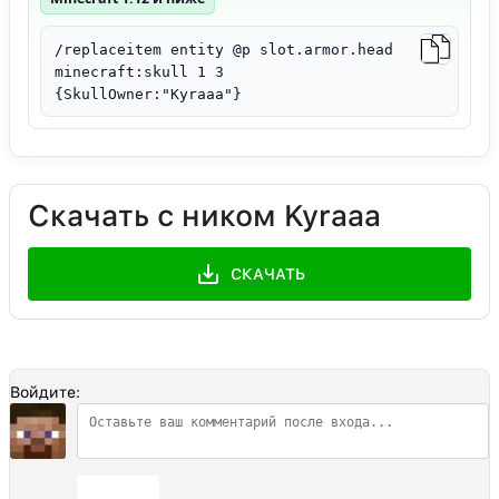
/replaceitem entity @p slot.armor.head
minecraft:skull 1 3
{SkullOwner:"Kyraaa"}
Скачать с ником Kyraaa
СКАЧАТЬ
Войдите:
Отправить