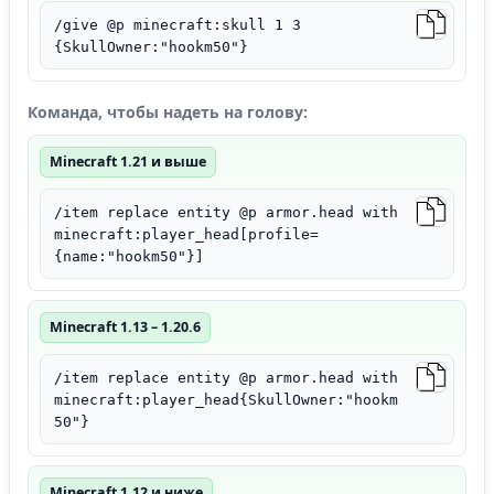
/give @p minecraft:skull 1 3
{SkullOwner:"hookm50"}
Команда, чтобы надеть на голову:
Minecraft 1.21 и выше
/item replace entity @p armor.head with
minecraft:player_head[profile=
{name:"hookm50"}]
Minecraft 1.13 – 1.20.6
/item replace entity @p armor.head with
minecraft:player_head{SkullOwner:"hookm
50"}
Minecraft 1.12 и ниже