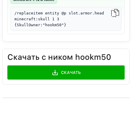
/replaceitem entity @p slot.armor.head
minecraft:skull 1 3
{SkullOwner:"hookm50"}
Скачать с ником hookm50
СКАЧАТЬ