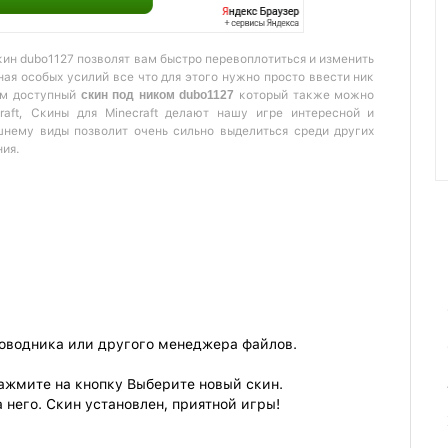
кин dubo1127 позволят вам быстро перевоплотиться и изменить
ая особых усилий все что для этого нужно просто ввести ник
ам доступный
скин под ником dubo1127
который также можно
raft, Скины для Minecraft делают нашу игре интересной и
шнему виды позволит очень сильно выделиться среди других
ния.
роводника или другого менеджера файлов.
ажмите на кнопку Выберите новый скин.
 него. Скин установлен, приятной игры!