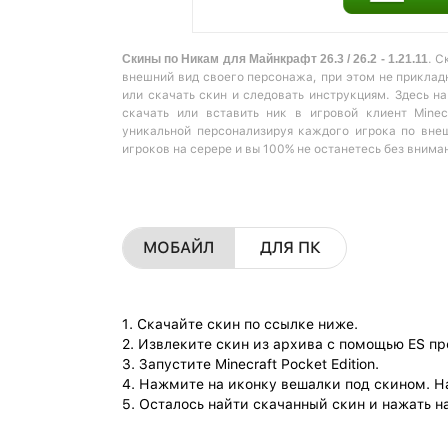
Скины по Никам для Майнкрафт 26.3 / 26.2 - 1.21.11
. С
внешний вид своего персонажа, при этом не прикладн
или скачать скин и следовать инструкциям. Здесь н
скачать или вставить ник в игровой клиент Minec
уникальной персонализируя каждого игрока по вне
игроков на серере и вы 100% не останетесь без внима
МОБАЙЛ
ДЛЯ ПК
1. Скачайте скин по ссылке ниже.
2. Извлеките скин из архива с помощью ES п
3. Запустите Minecraft Pocket Edition.
4. Нажмите на иконку вешалки под скином. Н
5. Осталось найти скачанный скин и нажать на