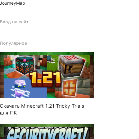
JourneyMap
Вход на сайт
Популярное
Скачать Minecraft 1.21 Tricky Trials
для ПК