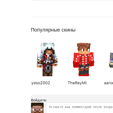
Популярные скины
yeso2002
TheReyMi
aar
Войдите: