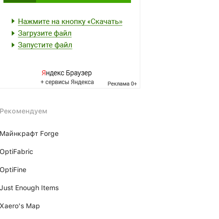
Рекомендуем
Майнкрафт Forge
OptiFabric
OptiFine
Just Enough Items
Xаero's Mаp