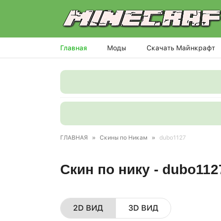
Главная
Моды
Скачать Майнкрафт
ГЛАВНАЯ
»
Скины по Никам
»
dubo1127
Скин по нику - dubo11
2D ВИД
3D ВИД