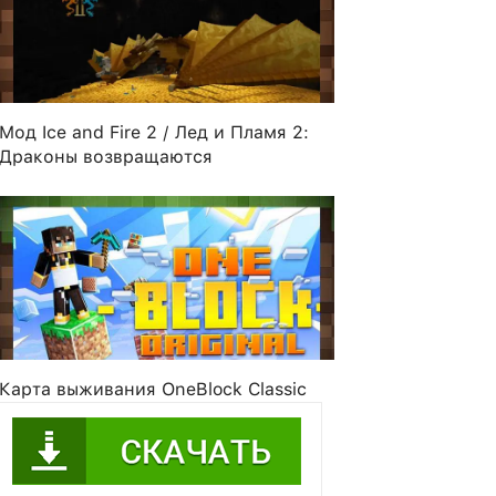
Мод Ice and Fire 2 / Лед и Пламя 2:
Драконы возвращаются
CJ
c_o_o_l_m_a_n
Backfisch188
tadibear
Карта выживания OneBlock Classic