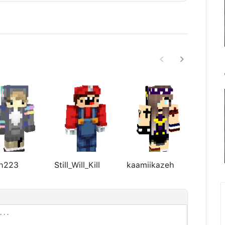
on223
Still_Will_Kill
kaamiikazeh
Candy