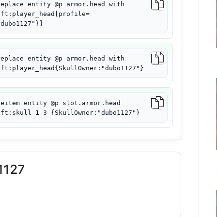
replace entity @p armor.head with
aft:player_head[profile=
"dubo1127"}]
replace entity @p armor.head with
aft:player_head{SkullOwner:"dubo1127"}
ceitem entity @p slot.armor.head
aft:skull 1 3 {SkullOwner:"dubo1127"}
1127