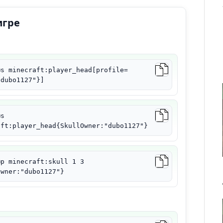
игре
@s minecraft:player_head[profile=
"dubo1127"}]
@s
aft:player_head{SkullOwner:"dubo1127"}
@p minecraft:skull 1 3
Owner:"dubo1127"}