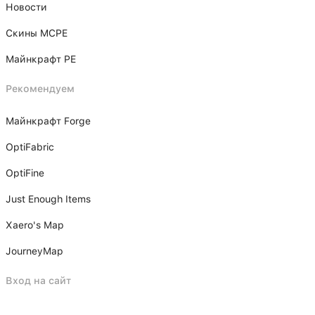
Новости
Скины MCPE
Майнкрафт PE
Рекомендуем
Майнкрафт Forge
OptiFabric
OptiFine
Just Enough Items
Xаero's Mаp
JourneyMap
Вход на сайт