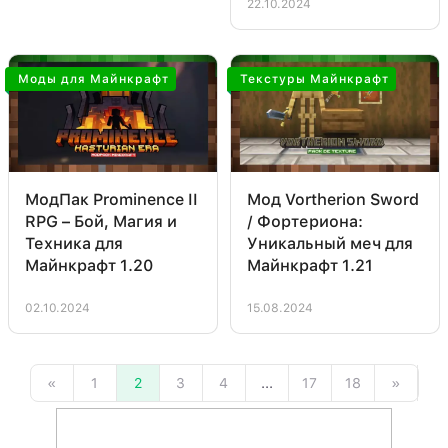
22.10.2024
Моды для Майнкрафт
Текстуры Майнкрафт
МодПак Prominence II
Мод Vortherion Sword
RPG – Бой, Магия и
/ Фортериона:
Техника для
Уникальный меч для
Майнкрафт 1.20
Майнкрафт 1.21
02.10.2024
15.08.2024
«
1
2
3
4
...
17
18
»