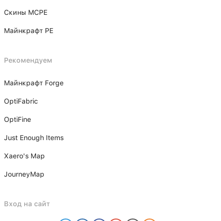
Скины MCPE
Майнкрафт PE
Рекомендуем
Майнкрафт Forge
OptiFabric
OptiFine
Just Enough Items
Xаero's Mаp
JourneyMap
Вход на сайт