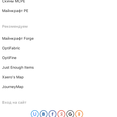
Скины MCPE
Майнкрафт PE
Рекомендуем
Майнкрафт Forge
OptiFabric
OptiFine
Just Enough Items
Xаero's Mаp
JourneyMap
Вход на сайт