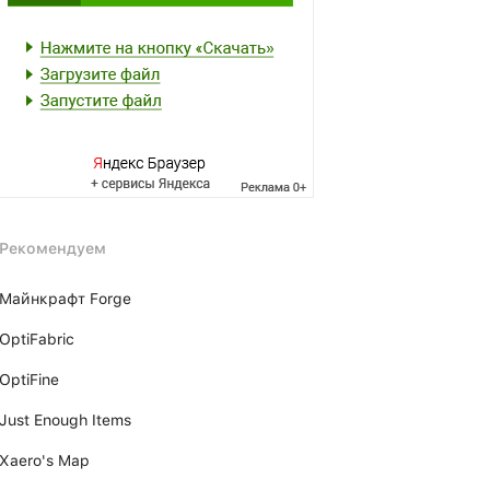
Рекомендуем
Майнкрафт Forge
OptiFabric
OptiFine
Just Enough Items
Xаero's Mаp