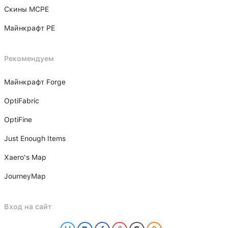
Скины MCPE
Майнкрафт PE
Рекомендуем
Майнкрафт Forge
OptiFabric
OptiFine
Just Enough Items
Xаero's Mаp
JourneyMap
Вход на сайт