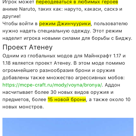
Игрок может
переодеваться в любимых героев
аниме Naruto, таких как: наруто, какаси, саскэ и
другие!
Чтобы войти в
режим Джинчуурики
, пользователю
нужно надеть специальную одежду. Этот режим
наделит игрока новыми силами для борьбы с Биджу.
Проект Атенеу
Одним из глобальных модов для Майнкрафт 1.17 и
1.18 является проект Атенеу. В этом моде помимо
огромнейшего разнообразия брони и оружия
добавлены также множество агрессивных мобов:
https://mcpe-craft.ru/mody/voyna/bronya/
. Аддон
насчитывает более 30 новых видов оружия и
предметов, более
15 новой брони
, а также около 10
новых монстров.