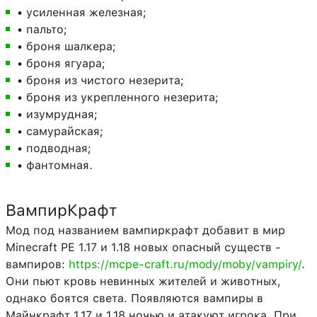
• усиленная железная;
• пальто;
• броня шалкера;
• броня ягуара;
• броня из чистого незерита;
• броня из укрепленного незерита;
• изумрудная;
• самурайская;
• подводная;
• фантомная.
ВампирКрафт
Мод под названием вампиркрафт добавит в мир
Minecraft PE 1.17 и 1.18 новых опасный существ -
вампиров:
https://mcpe-craft.ru/mody/moby/vampiry/
.
Они пьют кровь невинных жителей и животных,
однако боятся света. Появляются вампиры в
Майнкрафт 1.17 и 1.18 ночью и атакуют игрока. При