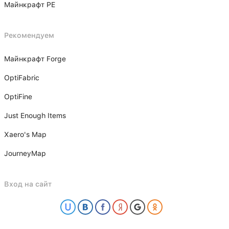
Майнкрафт PE
Рекомендуем
Майнкрафт Forge
OptiFabric
OptiFine
Just Enough Items
Xаero's Mаp
JourneyMap
Вход на сайт