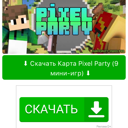
⬇ Скачать Карта Pixel Party (9
мини-игр) ⬇