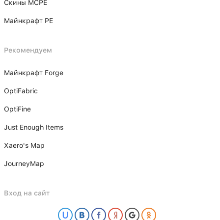
Скины MCPE
Майнкрафт PE
Рекомендуем
Майнкрафт Forge
OptiFabric
OptiFine
Just Enough Items
Xаero's Mаp
JourneyMap
Вход на сайт