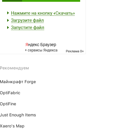
Рекомендуем
Майнкрафт Forge
OptiFabric
OptiFine
Just Enough Items
Xаero's Mаp