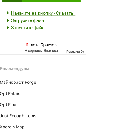
Рекомендуем
Майнкрафт Forge
OptiFabric
OptiFine
Just Enough Items
Xаero's Mаp