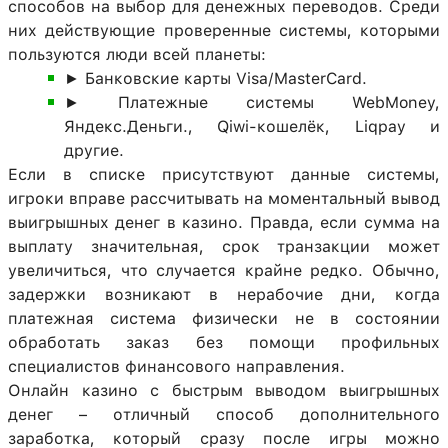
способов на выбор для денежных переводов. Среди
них действующие проверенные системы, которыми
пользуются люди всей планеты:
► Банковские карты Visa/MasterCard.
► Платежные системы WebMoney,
Яндекс.Деньги., Qiwi-кошелёк, Liqpay и
другие.
Если в списке присутствуют данные системы,
игроки вправе рассчитывать на моментальный вывод
выигрышных денег в казино. Правда, если сумма на
выплату значительная, срок транзакции может
увеличиться, что случается крайне редко. Обычно,
задержки возникают в нерабочие дни, когда
платежная система физически не в состоянии
обработать заказ без помощи профильных
специалистов финансового направления.
Онлайн казино с быстрым выводом выигрышных
денег – отличный способ дополнительного
заработка, который сразу после игры можно