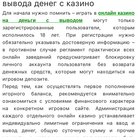
вывода денег с казино
Для начала нужно помнить – играть в
онлайн казино
могут только
на деньги с выводом
зарегистрированные пользователи, которым
исполнилось 18 лет. При регистрации нужно
обязательно указывать достоверную информацию –
в противном случае регламент практически всех
онлайн заведений предусматривает блокировку
личного аккаунта пользователя без возврата
денежных средств, которые могут находиться на
игровом депозите.
Перед тем, как осуществлять первое пополнение
игорного баланса, рекомендуется внимательно
ознакомиться с условиями финансового характера
на конкретном игровом сайте. Администрация
каждого отдельного онлайн казино устанавливает
индивидуально лимитные ограничения на ввод и
вывод денег, общую суточную сумму и прочие