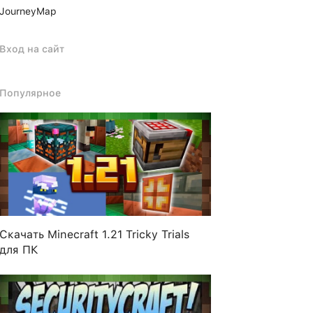
JourneyMap
Вход на сайт
Популярное
Скачать Minecraft 1.21 Tricky Trials
для ПК