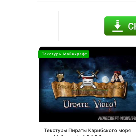
Текстуры Майнкрафт
Текстуры Пираты Карибского моря