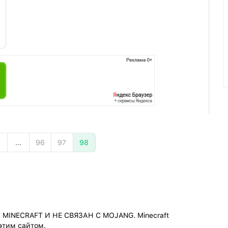
...
96
97
98
INECRAFT И НЕ СВЯЗАН С MOJANG. Minecraft
 этим сайтом.