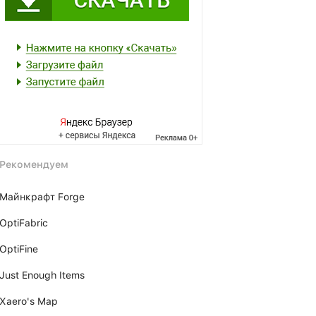
Рекомендуем
Майнкрафт Forge
OptiFabric
OptiFine
Just Enough Items
Xаero's Mаp