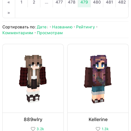
«
1
2
...
477
478
479
480
481
482
»
Сортировать по
:
Дате
·
Названию
·
Рейтингу
·
Комментариям
·
Просмотрам
889wlry
Kellerine
3.2k
1.3k