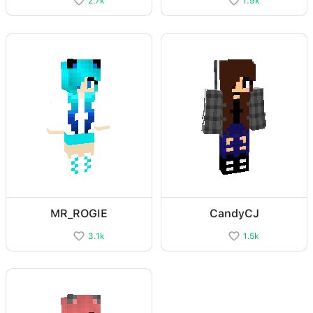
2.7k
1.9k
MR_ROGIE
CandyCJ
3.1k
1.5k