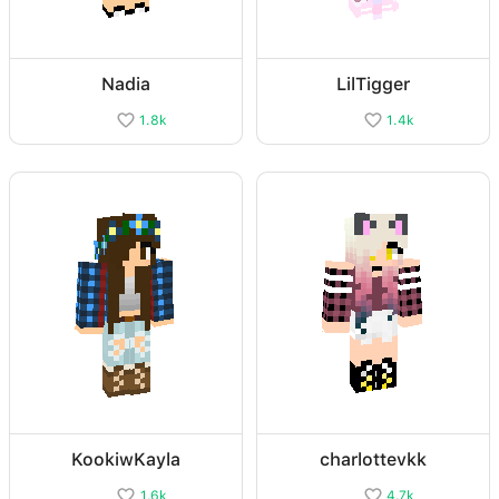
Nadia
LilTigger
1.8k
1.4k
KookiwKayla
charlottevkk
1.6k
4.7k