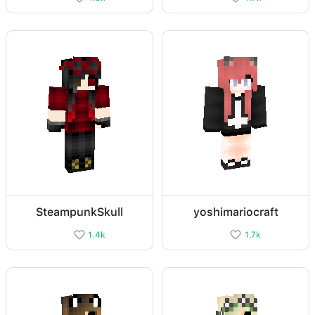
SteampunkSkull
yoshimariocraft
1.4k
1.7k