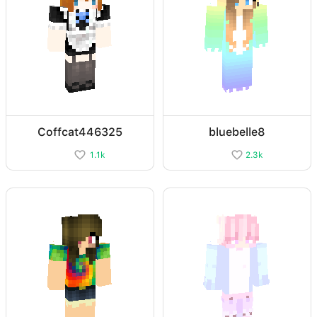
Coffcat446325
bluebelle8
1.1k
2.3k