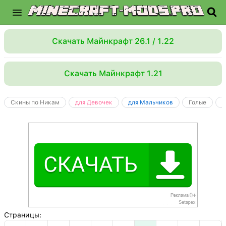
Скачать Майнкрафт 26.1 / 1.22
Скачать Майнкрафт 1.21
Скины по Никам
для Девочек
для Мальчиков
Голые
Х
Страницы
: