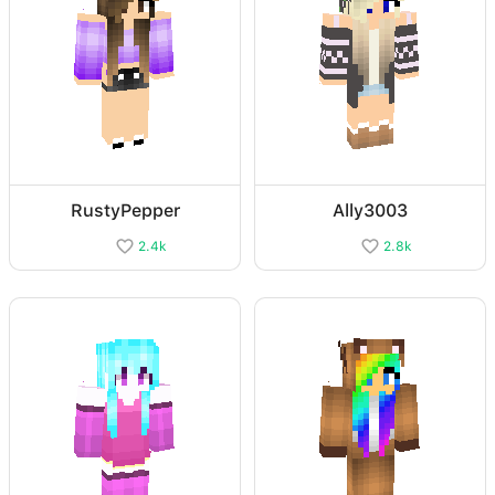
RustyPepper
Ally3003
2.4k
2.8k