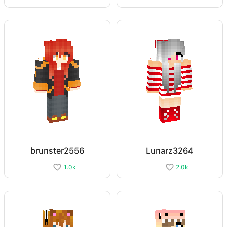
brunster2556
Lunarz3264
1.0k
2.0k