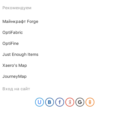
Рекомендуем
Майнкрафт Forge
OptiFabric
OptiFine
Just Enough Items
Xаero's Mаp
JourneyMap
Вход на сайт