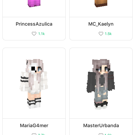
PrincessAzulica
MC_Kaelyn
1.1k
1.5k
MariaG4mer
MasterUrbanda