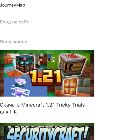
JourneyMap
Вход на сайт
Популярное
Скачать Minecraft 1.21 Tricky Trials
для ПК