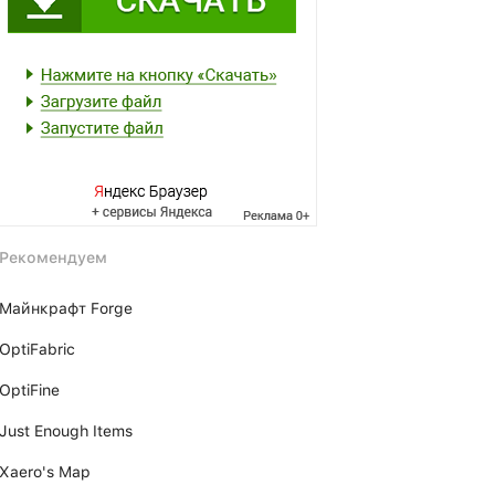
Рекомендуем
Майнкрафт Forge
OptiFabric
OptiFine
Just Enough Items
Xаero's Mаp