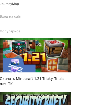
JourneyMap
Вход на сайт
Популярное
Скачать Minecraft 1.21 Tricky Trials
для ПК