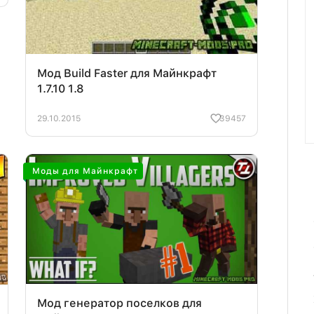
Мод Build Faster для Майнкрафт
1.7.10 1.8
29.10.2015
39457
Моды для Майнкрафт
Мод генератор поселков для