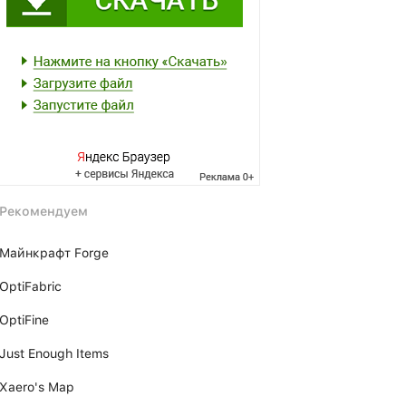
Рекомендуем
Майнкрафт Forge
OptiFabric
OptiFine
Just Enough Items
Xаero's Mаp