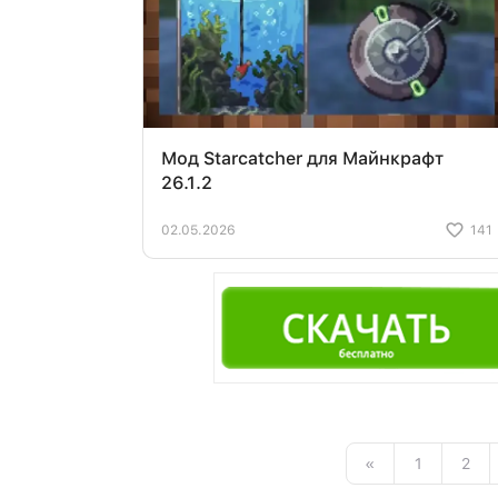
Мод Starcatcher для Майнкрафт
26.1.2
02.05.2026
141
«
1
2