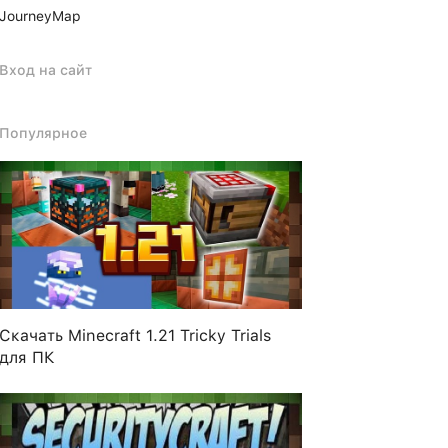
JourneyMap
Вход на сайт
Популярное
Скачать Minecraft 1.21 Tricky Trials
для ПК