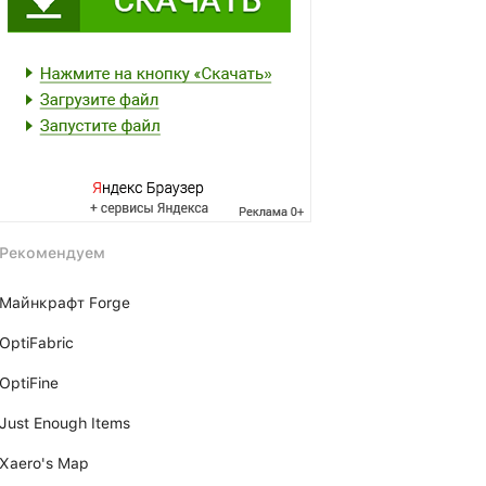
Рекомендуем
Майнкрафт Forge
OptiFabric
OptiFine
Just Enough Items
Xаero's Mаp