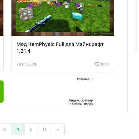
Мод ItemPhysic Full для Майнкрафт
1.21.4
28.04.2026
2010
3
4
5
6
»