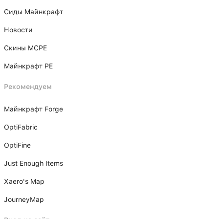
Сиды Майнкрафт
Новости
Скины MCPE
Майнкрафт PE
Рекомендуем
Майнкрафт Forge
OptiFabric
OptiFine
Just Enough Items
Xаero's Mаp
JourneyMap