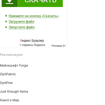
Рекомендуем
Майнкрафт Forge
OptiFabric
OptiFine
Just Enough Items
Xаero's Mаp