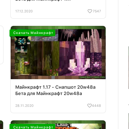
17.12.2020
7547
Скачать Майнкрафт
Майнкрафт 1.17 - Снапшот 20w48a
Бета для Майнкрафт 20w48a
28.11.2020
4448
Скачать Майнкрафт