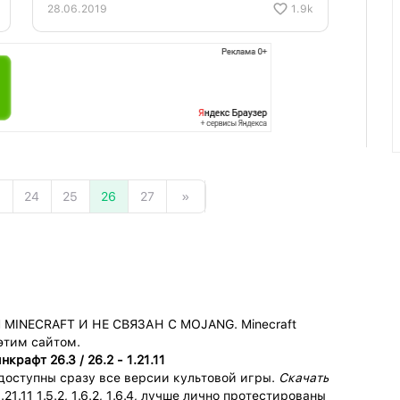
28.06.2019
1.9k
24
25
26
27
»
INECRAFT И НЕ СВЯЗАН С MOJANG. Minecraft
 этим сайтом.
крафт 26.3 / 26.2 - 1.21.11
доступны сразу все версии культовой игры.
Скачать
.21.11 1.5.2, 1.6.2, 1.6.4, лучше лично протестированы