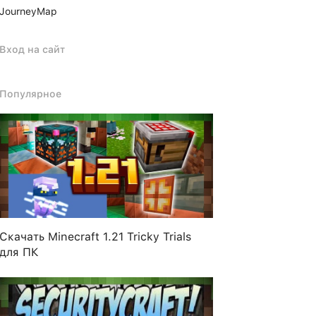
JourneyMap
Вход на сайт
Популярное
Скачать Minecraft 1.21 Tricky Trials
для ПК