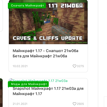
Скачать Майнкрафт
Майнкрафт 1.17 - Снапшот 21w06a
Бета для Майнкрафт 21w06a
10.02.2021
3275
Моды для Майнкрафт
Snapshot Майнкрафт 1.17 21w03a для
Майнкрафт 1.17
21.01.2021
2505