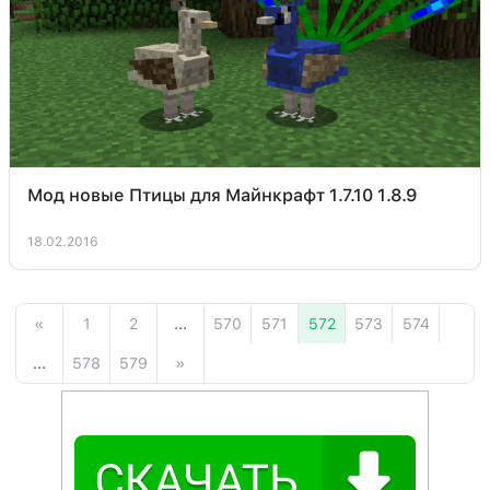
Мод новые Птицы для Майнкрафт 1.7.10 1.8.9
18.02.2016
«
1
2
...
570
571
572
573
574
...
578
579
»