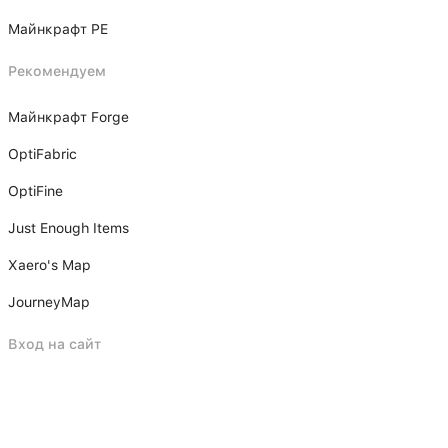
Майнкрафт PE
Рекомендуем
Майнкрафт Forge
OptiFabric
OptiFine
Just Enough Items
Xаero's Mаp
JourneyMap
Вход на сайт