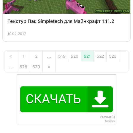
Текстур Пак Simpletech для Майнкрафт 1.11.2
10.02.2017
«
1
2
...
519
520
521
522
523
...
578
579
»